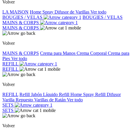
Volver
LA MAISON
Home Spray
Difusor de Varillas
Ver todo
BOUGIES / VELAS
BOUGIES / VELAS
MAINS & CORPS
MAINS & CORPS
Volver
MAINS & CORPS
Crema para Manos
Crema Corporal
Crema para
Pies
Ver todo
REFILL
REFILL
Volver
REFILL
Refill Jabón Líquido
Refill Home Spray
Refill Difusor
Varilla
Repuesto Varillas de Ratán
Ver todo
SETS
SETS
Volver