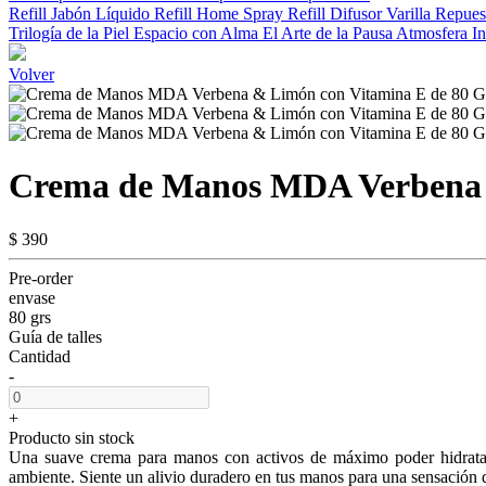
Refill Jabón Líquido
Refill Home Spray
Refill Difusor Varilla
Repuest
Trilogía de la Piel
Espacio con Alma
El Arte de la Pausa
Atmosfera In
Volver
Crema de Manos MDA Verbena 
$ 390
Pre-order
envase
80 grs
Guía de talles
Cantidad
-
+
Producto sin stock
Una suave crema para manos con activos de máximo poder hidratant
ambiente. Siente un alivio duradero en tus manos para una sensación d