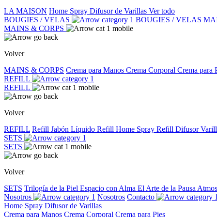
LA MAISON
Home Spray
Difusor de Varillas
Ver todo
BOUGIES / VELAS
BOUGIES / VELAS
MA
MAINS & CORPS
Volver
MAINS & CORPS
Crema para Manos
Crema Corporal
Crema para 
REFILL
REFILL
Volver
REFILL
Refill Jabón Líquido
Refill Home Spray
Refill Difusor Varil
SETS
SETS
Volver
SETS
Trilogía de la Piel
Espacio con Alma
El Arte de la Pausa
Atmos
Nosotros
Nosotros
Contacto
Home Spray
Difusor de Varillas
Crema para Manos
Crema Corporal
Crema para Pies