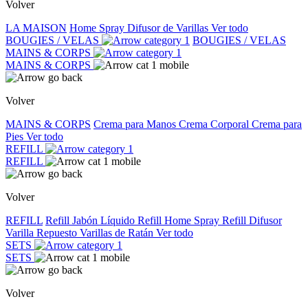
Volver
LA MAISON
Home Spray
Difusor de Varillas
Ver todo
BOUGIES / VELAS
BOUGIES / VELAS
MAINS & CORPS
MAINS & CORPS
Volver
MAINS & CORPS
Crema para Manos
Crema Corporal
Crema para
Pies
Ver todo
REFILL
REFILL
Volver
REFILL
Refill Jabón Líquido
Refill Home Spray
Refill Difusor
Varilla
Repuesto Varillas de Ratán
Ver todo
SETS
SETS
Volver