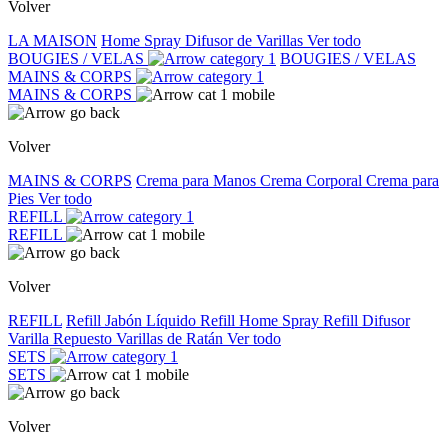
Volver
LA MAISON
Home Spray
Difusor de Varillas
Ver todo
BOUGIES / VELAS
BOUGIES / VELAS
MAINS & CORPS
MAINS & CORPS
Volver
MAINS & CORPS
Crema para Manos
Crema Corporal
Crema para
Pies
Ver todo
REFILL
REFILL
Volver
REFILL
Refill Jabón Líquido
Refill Home Spray
Refill Difusor
Varilla
Repuesto Varillas de Ratán
Ver todo
SETS
SETS
Volver