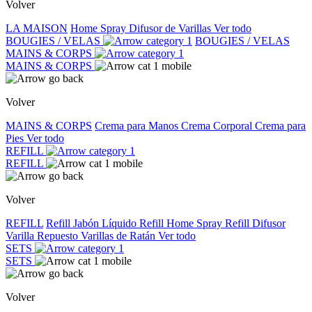
Volver
LA MAISON
Home Spray
Difusor de Varillas
Ver todo
BOUGIES / VELAS
BOUGIES / VELAS
MAINS & CORPS
MAINS & CORPS
Volver
MAINS & CORPS
Crema para Manos
Crema Corporal
Crema para
Pies
Ver todo
REFILL
REFILL
Volver
REFILL
Refill Jabón Líquido
Refill Home Spray
Refill Difusor
Varilla
Repuesto Varillas de Ratán
Ver todo
SETS
SETS
Volver