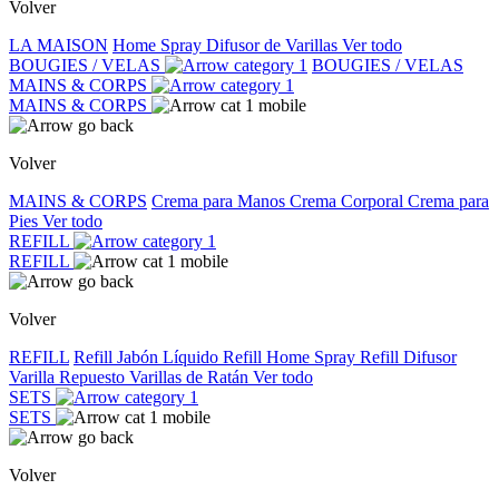
Volver
LA MAISON
Home Spray
Difusor de Varillas
Ver todo
BOUGIES / VELAS
BOUGIES / VELAS
MAINS & CORPS
MAINS & CORPS
Volver
MAINS & CORPS
Crema para Manos
Crema Corporal
Crema para
Pies
Ver todo
REFILL
REFILL
Volver
REFILL
Refill Jabón Líquido
Refill Home Spray
Refill Difusor
Varilla
Repuesto Varillas de Ratán
Ver todo
SETS
SETS
Volver