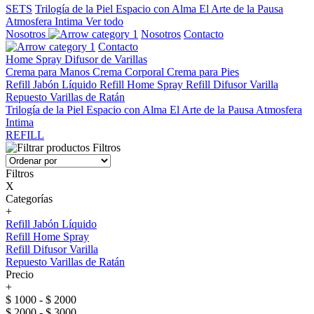
SETS
Trilogía de la Piel
Espacio con Alma
El Arte de la Pausa
Atmosfera Intima
Ver todo
Nosotros
Nosotros
Contacto
Contacto
Home Spray
Difusor de Varillas
Crema para Manos
Crema Corporal
Crema para Pies
Refill Jabón Líquido
Refill Home Spray
Refill Difusor Varilla
Repuesto Varillas de Ratán
Trilogía de la Piel
Espacio con Alma
El Arte de la Pausa
Atmosfera
Intima
REFILL
Filtros
Filtros
X
Categorías
+
Refill Jabón Líquido
Refill Home Spray
Refill Difusor Varilla
Repuesto Varillas de Ratán
Precio
+
$ 1000 - $ 2000
$ 2000 - $ 3000