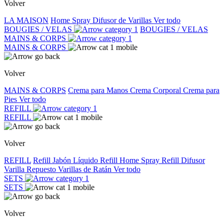
Volver
LA MAISON
Home Spray
Difusor de Varillas
Ver todo
BOUGIES / VELAS
BOUGIES / VELAS
MAINS & CORPS
MAINS & CORPS
Volver
MAINS & CORPS
Crema para Manos
Crema Corporal
Crema para
Pies
Ver todo
REFILL
REFILL
Volver
REFILL
Refill Jabón Líquido
Refill Home Spray
Refill Difusor
Varilla
Repuesto Varillas de Ratán
Ver todo
SETS
SETS
Volver