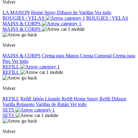
Volver
LA MAISON
Home Spray
Difusor de Varillas
Ver todo
BOUGIES / VELAS
BOUGIES / VELAS
MAINS & CORPS
MAINS & CORPS
Volver
MAINS & CORPS
Crema para Manos
Crema Corporal
Crema para
Pies
Ver todo
REFILL
REFILL
Volver
REFILL
Refill Jabón Líquido
Refill Home Spray
Refill Difusor
Varilla
Repuesto Varillas de Ratán
Ver todo
SETS
SETS
Volver