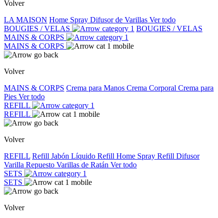
Volver
LA MAISON
Home Spray
Difusor de Varillas
Ver todo
BOUGIES / VELAS
BOUGIES / VELAS
MAINS & CORPS
MAINS & CORPS
Volver
MAINS & CORPS
Crema para Manos
Crema Corporal
Crema para
Pies
Ver todo
REFILL
REFILL
Volver
REFILL
Refill Jabón Líquido
Refill Home Spray
Refill Difusor
Varilla
Repuesto Varillas de Ratán
Ver todo
SETS
SETS
Volver